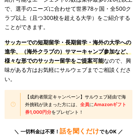
で、選手のニーズに合わせて世界78ヶ国・全500ク
ラブ以上（且つ300校を超える大学）をご紹介する
ことができます。
サッカーでの短期留学・長期留学・海外の大学への
進学、（海外クラブの）サマーキャンプ参加など、
様々な形でのサッカー留学をご提案可能
なので、興
味がある方はお気軽にサルウェブまでご相談くださ
い。
【成約者限定キャンペーン】サルウェブ経由で海
外挑戦が決まった方には、
全員
に
Amazonギフト
券1,000円分
をプレゼント！
話を聞くだけ
一切料金は不要！
でもOK