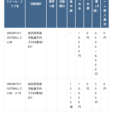
スクール・ク
最寄
活動
象
費
ー
活動場所
会
会
ラブ名
り駅
曜日
年
（月
ム
金
費
齢
謝）
購
入
費
用
GROWTH F
秋田県男鹿
-
1
0
2,
0
OOTBALL C
市船越字内
0,
円
5
円
LUB
子294番地1
0
0
811
0
0
0
~
円
6,
0
0
0
円
GROWTH F
秋田県男鹿
1
1
0
7,
0
OOTBALL C
市船越字内
2
0,
円
0
円
LUB U-15
子294番地1
~
0
0
811
1
0
0
5
0
円
歳
円