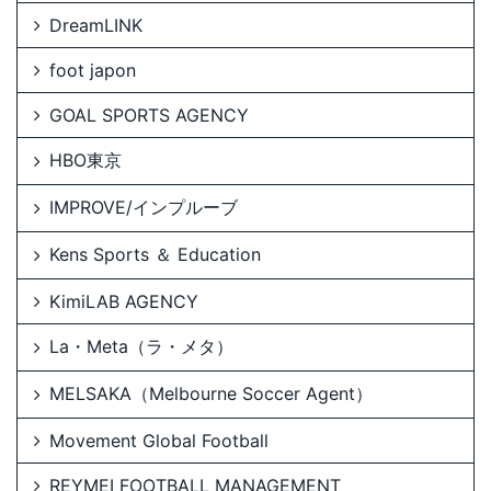
DreamLINK
foot japon
GOAL SPORTS AGENCY
HBO東京
IMPROVE/インプルーブ
Kens Sports ＆ Education
KimiLAB AGENCY
La・Meta（ラ・メタ）
MELSAKA（Melbourne Soccer Agent）
Movement Global Football
REYMEI FOOTBALL MANAGEMENT