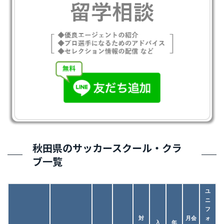
秋田県のサッカースクール・クラ
ブ一覧
ユ
ニ
フ
対
月会
ォ
入
年