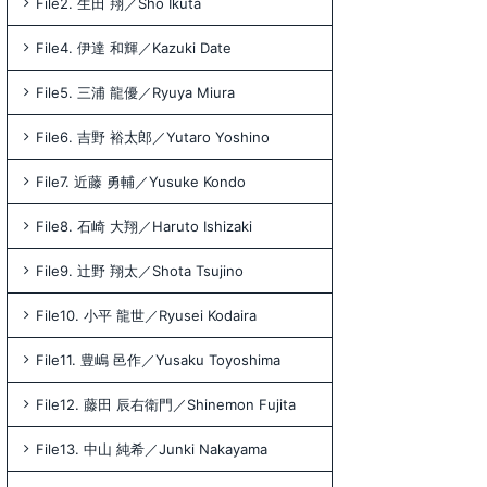
File2. 生田 翔／Sho Ikuta
File4. 伊達 和輝／Kazuki Date
File5. 三浦 龍優／Ryuya Miura
File6. 吉野 裕太郎／Yutaro Yoshino
File7. 近藤 勇輔／Yusuke Kondo
File8. 石崎 大翔／Haruto Ishizaki
File9. 辻野 翔太／Shota Tsujino
File10. 小平 龍世／Ryusei Kodaira
File11. 豊嶋 邑作／Yusaku Toyoshima
File12. 藤田 辰右衛門／Shinemon Fujita
File13. 中山 純希／Junki Nakayama