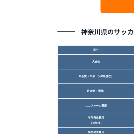
神奈川県のサッカ
区分
入会金
年会費（スポーツ保険含む）
月会費（月謝）
ユニフォーム費用
年間発生費用
［初年度］
年間発生費用