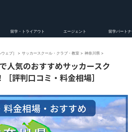
留学・トライアウト
エージェント
留学パートナ
ルウェブ］
>
サッカースクール・クラブ・教室
>
神奈川県
>
市で人気のおすすめサッカースク
！［評判口コミ・料金相場］