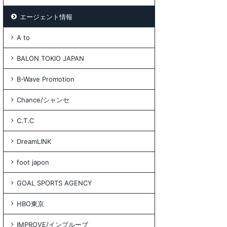
エージェント情報
A to
BALON TOKIO JAPAN
B-Wave Promotion
Chance/シャンセ
C.T.C
DreamLINK
foot japon
GOAL SPORTS AGENCY
HBO東京
IMPROVE/インプルーブ