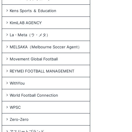
Kens Sports ＆ Education
KimiLAB AGENCY
La・Meta（ラ・メタ）
MELSAKA（Melbourne Soccer Agent）
Movement Global Football
REYMEI FOOTBALL MANAGEMENT
WithYou
World Football Connection
WPSC
Zero-Zero
アスリートブランド