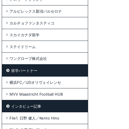
アルビレックス新潟バルセロナ
カルチョファンタスティコ
スカイカナダ留学
ステイドリーム
ワングローブ株式会社
留学パートナー
横浜FC／UDオリヴェイレンセ
MVV Maastricht Football HUB
インタビュー記事
File1. 日野 健人／Kento Hino