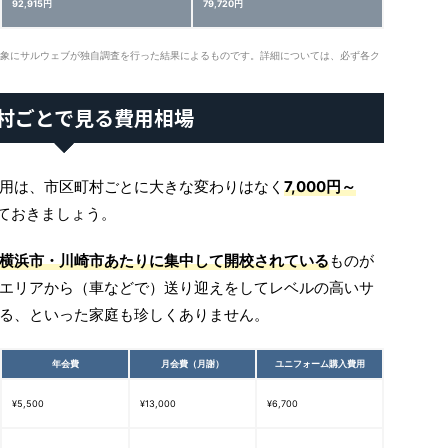
92,915円
79,720円
対象にサルウェブが独自調査を行った結果によるものです。詳細については、必ず各ク
村ごとで見る費用相場
用は、市区町村ごとに大きな変わりはなく
7,000円～
ておきましょう。
横浜市・川崎市あたりに集中して開校されている
ものが
エリアから（車などで）送り迎えをしてレベルの高いサ
る、といった家庭も珍しくありません。
年会費
月会費（月謝）
ユニフォーム購入費用
¥5,500
¥13,000
¥6,700