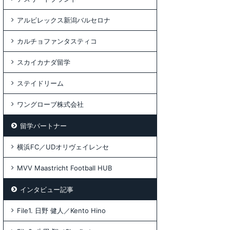
アルビレックス新潟バルセロナ
カルチョファンタスティコ
スカイカナダ留学
ステイドリーム
ワングローブ株式会社
留学パートナー
横浜FC／UDオリヴェイレンセ
MVV Maastricht Football HUB
インタビュー記事
File1. 日野 健人／Kento Hino