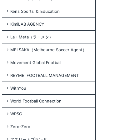
Kens Sports ＆ Education
KimiLAB AGENCY
La・Meta（ラ・メタ）
MELSAKA（Melbourne Soccer Agent）
Movement Global Football
REYMEI FOOTBALL MANAGEMENT
WithYou
World Football Connection
WPSC
Zero-Zero
アスリートブランド