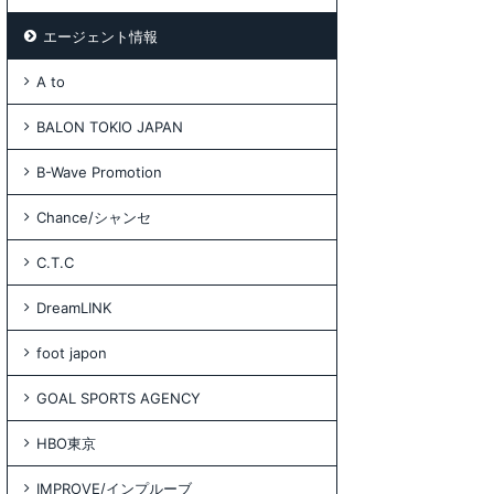
エージェント情報
A to
BALON TOKIO JAPAN
B-Wave Promotion
Chance/シャンセ
C.T.C
DreamLINK
foot japon
GOAL SPORTS AGENCY
HBO東京
IMPROVE/インプルーブ