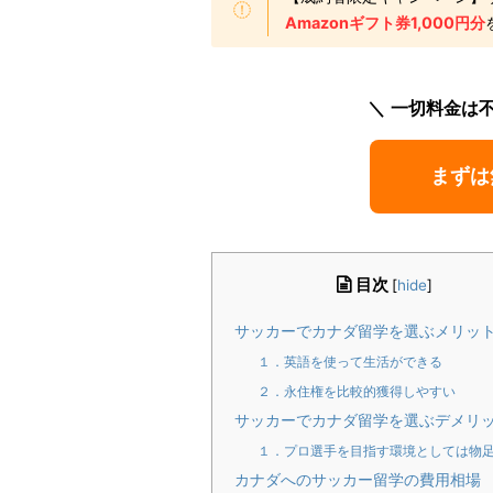
Amazonギフト券1,000円分
一切料金は
まずは
目次
[
hide
]
サッカーでカナダ留学を選ぶメリッ
１．英語を使って生活ができる
２．永住権を比較的獲得しやすい
サッカーでカナダ留学を選ぶデメリ
１．プロ選手を目指す環境としては物
カナダへのサッカー留学の費用相場