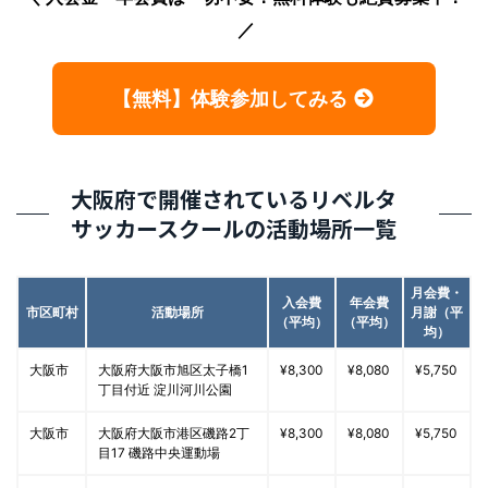
【無料】体験参加してみる
大阪府で開催されているリベルタ
サッカースクールの活動場所一覧
月会費・
入会費
年会費
市区町村
活動場所
月謝（平
（平均）
（平均）
均）
大阪市
大阪府大阪市旭区太子橋1
¥8,300
¥8,080
¥5,750
丁目付近 淀川河川公園
大阪市
大阪府大阪市港区磯路2丁
¥8,300
¥8,080
¥5,750
目17 磯路中央運動場