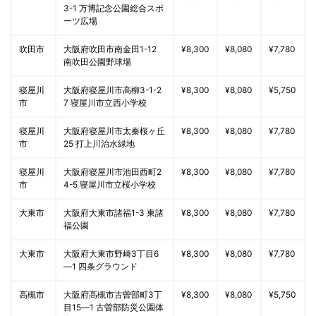
3-1 万博記念公園総合スポ
ーツ広場
吹田市
大阪府吹田市南金田1-12
¥8,300
¥8,080
¥7,780
南吹田公園野球場
寝屋川
大阪府寝屋川市高柳3-1-2
¥8,300
¥8,080
¥5,750
市
7 寝屋川市立西小学校
寝屋川
大阪府寝屋川市太秦桜ヶ丘
¥8,300
¥8,080
¥7,780
市
25 打上川治水緑地
寝屋川
大阪府寝屋川市池田西町2
¥8,300
¥8,080
¥7,780
市
4-5 寝屋川市立桜小学校
大東市
大阪府大東市諸福1-3 東諸
¥8,300
¥8,080
¥7,780
福公園
大東市
大阪府大東市野崎3丁目6
¥8,300
¥8,080
¥7,780
―1 四条グラウンド
高槻市
大阪府高槻市古曽部町3丁
¥8,300
¥8,080
¥5,750
目15―1 古曽部防災公園体