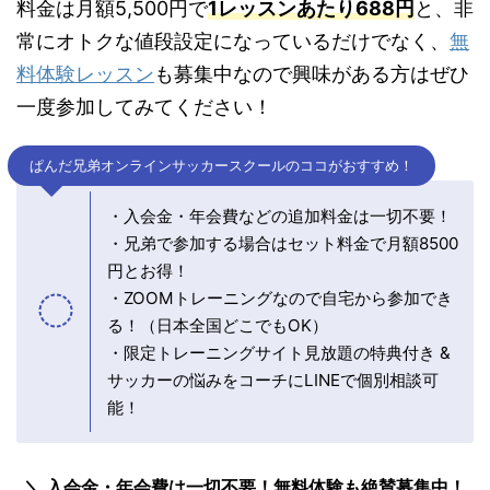
料金は月額5,500円で
1レッスンあたり688円
と、非
常にオトクな値段設定になっているだけでなく、
無
料体験レッスン
も募集中なので興味がある方はぜひ
一度参加してみてください！
ぱんだ兄弟オンラインサッカースクールのココがおすすめ！
・入会金・年会費などの追加料金は一切不要！
・兄弟で参加する場合はセット料金で月額8500
円とお得！
・ZOOMトレーニングなので自宅から参加でき
る！（日本全国どこでもOK）
・限定トレーニングサイト見放題の特典付き &
サッカーの悩みをコーチにLINEで個別相談可
能！
入会金・年会費は一切不要！無料体験も絶賛募集中！