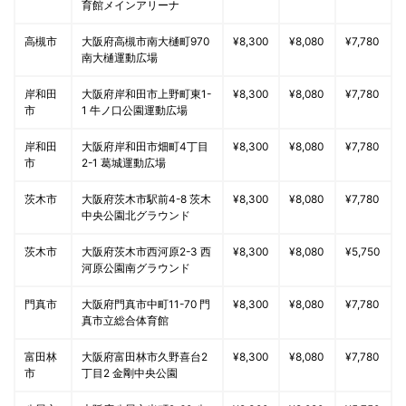
育館メインアリーナ
高槻市
大阪府高槻市南大樋町970
¥8,300
¥8,080
¥7,780
南大樋運動広場
岸和田
大阪府岸和田市上野町東1-
¥8,300
¥8,080
¥7,780
市
1 牛ノ口公園運動広場
岸和田
大阪府岸和田市畑町4丁目
¥8,300
¥8,080
¥7,780
市
2-1 葛城運動広場
茨木市
大阪府茨木市駅前4-8 茨木
¥8,300
¥8,080
¥7,780
中央公園北グラウンド
茨木市
大阪府茨木市西河原2-3 西
¥8,300
¥8,080
¥5,750
河原公園南グラウンド
門真市
大阪府門真市中町11-70 門
¥8,300
¥8,080
¥7,780
真市立総合体育館
富田林
大阪府富田林市久野喜台2
¥8,300
¥8,080
¥7,780
市
丁目2 金剛中央公園