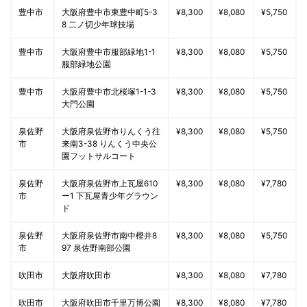
豊中市
大阪府豊中市東豊中町5-3
¥8,300
¥8,080
¥5,750
8 二ノ切少年球技場
豊中市
大阪府豊中市服部緑地1-1
¥8,300
¥8,080
¥5,750
服部緑地公園
豊中市
大阪府豊中市北桜塚1-1-3
¥8,300
¥8,080
¥5,750
大門公園
泉佐野
大阪府泉佐野市りんくう往
¥8,300
¥8,080
¥5,750
市
来南3-38 りんくう中央公
園フットサルコート
泉佐野
大阪府泉佐野市上瓦屋610
¥8,300
¥8,080
¥7,780
市
ー1 下瓦屋青少年グラウン
ド
泉佐野
大阪府泉佐野市南中樫井8
¥8,300
¥8,080
¥5,750
市
97 泉佐野南部公園
吹田市
大阪府吹田市
¥8,300
¥8,080
¥7,780
吹田市
大阪府吹田市千里万博公園
¥8,300
¥8,080
¥7,780