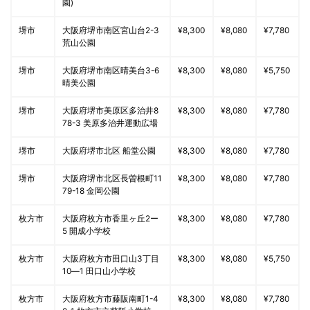
園)
堺市
大阪府堺市南区宮山台2-3
¥8,300
¥8,080
¥7,780
荒山公園
堺市
大阪府堺市南区晴美台3-6
¥8,300
¥8,080
¥5,750
晴美公園
堺市
大阪府堺市美原区多治井8
¥8,300
¥8,080
¥7,780
78-3 美原多治井運動広場
堺市
大阪府堺市北区 船堂公園
¥8,300
¥8,080
¥7,780
堺市
大阪府堺市北区長曽根町11
¥8,300
¥8,080
¥7,780
79-18 金岡公園
枚方市
大阪府枚方市香里ヶ丘2ー
¥8,300
¥8,080
¥7,780
5 開成小学校
枚方市
大阪府枚方市田口山3丁目
¥8,300
¥8,080
¥5,750
10―1 田口山小学校
枚方市
大阪府枚方市藤阪南町1-4
¥8,300
¥8,080
¥7,780