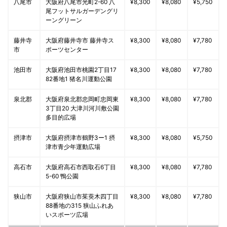
八尾市
大阪府八尾市光町2-60 八
¥8,300
¥8,080
¥5,750
尾フットサルガーデングリ
ーングリーン
藤井寺
大阪府藤井寺市 藤井寺ス
¥8,300
¥8,080
¥7,780
市
ポーツセンター
池田市
大阪府池田市桃園2丁目17
¥8,300
¥8,080
¥7,780
82番地1 猪名川運動公園
泉北郡
大阪府泉北郡忠岡町忠岡東
¥8,300
¥8,080
¥7,780
3丁目20 大津川河川敷公園
多目的広場
摂津市
大阪府摂津市鶴野3ー1 摂
¥8,300
¥8,080
¥5,750
津市青少年運動広場
高石市
大阪府高石市西取石6丁目
¥8,300
¥8,080
¥7,780
5-60 鴨公園
狭山市
大阪府狭山市茱萸木四丁目
¥8,300
¥8,080
¥7,780
88番地の315 狭山ふれあ
いスポーツ広場