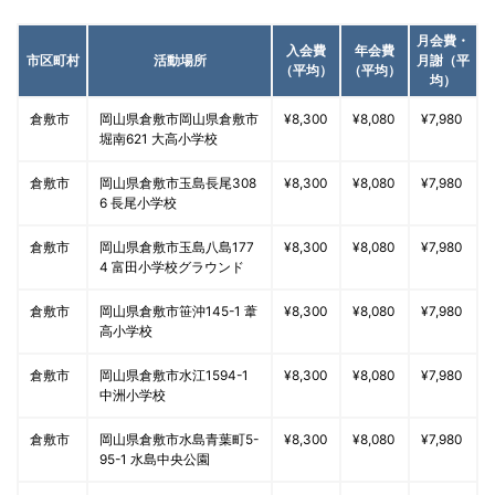
月会費・
入会費
年会費
市区町村
活動場所
月謝（平
（平均）
（平均）
均）
倉敷市
岡山県倉敷市岡山県倉敷市
¥8,300
¥8,080
¥7,980
堀南621 大高小学校
倉敷市
岡山県倉敷市玉島長尾308
¥8,300
¥8,080
¥7,980
6 長尾小学校
倉敷市
岡山県倉敷市玉島八島177
¥8,300
¥8,080
¥7,980
4 富田小学校グラウンド
倉敷市
岡山県倉敷市笹沖145-1 葦
¥8,300
¥8,080
¥7,980
高小学校
倉敷市
岡山県倉敷市水江1594-1
¥8,300
¥8,080
¥7,980
中洲小学校
倉敷市
岡山県倉敷市水島青葉町5-
¥8,300
¥8,080
¥7,980
95-1 水島中央公園