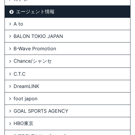
エージェント情報
A to
BALON TOKIO JAPAN
B-Wave Promotion
Chance/シャンセ
C.T.C
DreamLINK
foot japon
GOAL SPORTS AGENCY
HBO東京