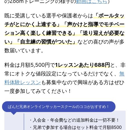
のZoomトレーニングの様子の
動画はこちら
）
既に受講している選手や保護者からは
「ボールタッ
チがとにかく上達する」「声かけと指導でモチベー
ション高く楽しく練習できる」「送り迎えが必要な
い」「自主練の習慣がついた」
などの喜びの声が多
数届いています。
料金は月額5,500円で
1レッスンあたり688円
と、非
常にオトクな値段設定になっているだけでなく、
無
料体験レッスン
も募集中なので興味がある方はぜひ
一度参加してみてください！
ぱんだ兄弟オンラインサッカースクールのココがおすすめ！
・入会金・年会費などの追加料金は一切不要！
・兄弟で参加する場合はセット料金で月額8500