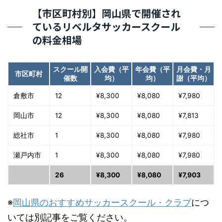
【市区町村別】岡山県で開催され
ているリベルタサッカースクール
の料金相場
スクール開
入会費（平
年会費（平
月会費・月
市区町村
催数
均）
均）
謝（平均）
倉敷市
12
¥8,300
¥8,080
¥7,980
岡山市
12
¥8,300
¥8,080
¥7,813
総社市
1
¥8,300
¥8,080
¥7,980
瀬戸内市
1
¥8,300
¥8,080
¥7,980
26
¥8,300
¥8,080
¥7,903
※
岡山県のおすすめサッカースクール・クラブ
につ
いては別記事をご覧ください。