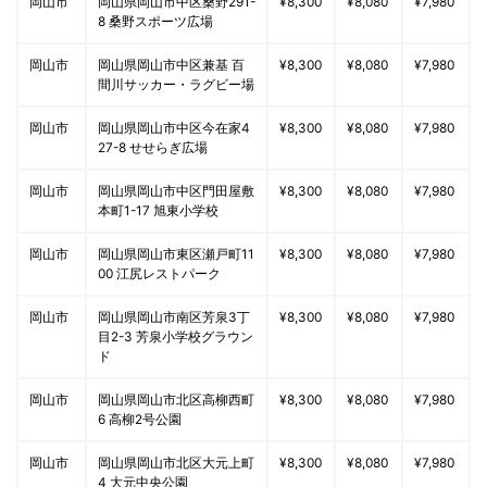
岡山市
岡山県岡山市中区桑野291-
¥8,300
¥8,080
¥7,980
8 桑野スポーツ広場
岡山市
岡山県岡山市中区兼基 百
¥8,300
¥8,080
¥7,980
間川サッカー・ラグビー場
岡山市
岡山県岡山市中区今在家4
¥8,300
¥8,080
¥7,980
27-8 せせらぎ広場
岡山市
岡山県岡山市中区門田屋敷
¥8,300
¥8,080
¥7,980
本町1-17 旭東小学校
岡山市
岡山県岡山市東区瀬戸町11
¥8,300
¥8,080
¥7,980
00 江尻レストパーク
岡山市
岡山県岡山市南区芳泉3丁
¥8,300
¥8,080
¥7,980
目2-3 芳泉小学校グラウン
ド
岡山市
岡山県岡山市北区高柳西町
¥8,300
¥8,080
¥7,980
6 高柳2号公園
岡山市
岡山県岡山市北区大元上町
¥8,300
¥8,080
¥7,980
4 大元中央公園