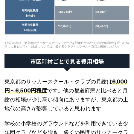
年間発生費用
133,240円
82,019円
［初年度］
年間発生費用
116,048円
66,426円
［2年目以降］
※上記の表は、東京都のサッカースクール・クラブを対象にサルウェブが独自調査を行った結
果によるものです。詳細については、必ず各クラブ・スクールへ直接ご確認ください。
市区町村ごとで見る費用相場
東京都のサッカースクール・クラブの月謝は
6,000
円～6,500円程度
です。他の都道府県と比べると月
謝の相場が少し高い傾向にありますが、東京都の土
地代の高さが影響していると思われます。
学校の小学校のグラウンドなどを利用できている少
年団クラブなどを除き、多くの民間のサッカークラ