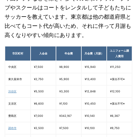
ブやスクールはコートをレンタルして子どもたちに
サッカーを教えています。東京都は他の都道府県と
比べてもコート代が高いため、それに伴って月謝も
高くなりやすい傾向にあります。
ユニフォーム購
市区町村
入会金
年会費
月会費（月謝）
入費用
中央区
¥7,500
¥8,900
¥15,940
¥11,250
東久留米市
¥2,750
¥5,900
¥13,400
※算出不可※
渋谷区
¥5,500
¥3,300
¥12,848
¥12,100
文京区
¥6,600
¥1,100
¥10,450
※算出不可※
豊島区
¥7,000
¥342,167
¥10,140
¥6,367
調布市
¥2,500
¥7,500
¥10,100
¥9,750