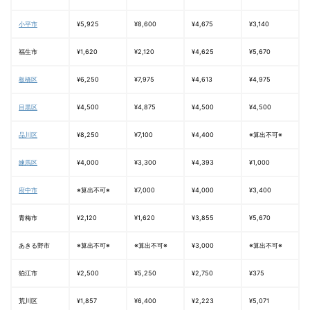
小平市
¥5,925
¥8,600
¥4,675
¥3,140
福生市
¥1,620
¥2,120
¥4,625
¥5,670
板橋区
¥6,250
¥7,975
¥4,613
¥4,975
目黒区
¥4,500
¥4,875
¥4,500
¥4,500
品川区
¥8,250
¥7,100
¥4,400
※算出不可※
練馬区
¥4,000
¥3,300
¥4,393
¥1,000
府中市
※算出不可※
¥7,000
¥4,000
¥3,400
青梅市
¥2,120
¥1,620
¥3,855
¥5,670
あきる野市
※算出不可※
※算出不可※
¥3,000
※算出不可※
狛江市
¥2,500
¥5,250
¥2,750
¥375
荒川区
¥1,857
¥6,400
¥2,223
¥5,071