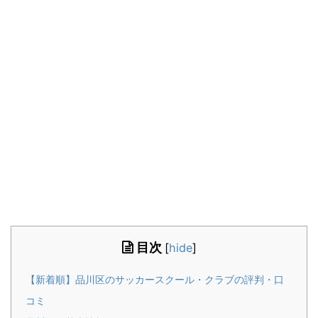
目次
[
hide
]
【新着順】品川区のサッカースクール・クラブの評判・口
コミ