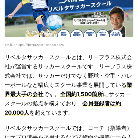
※出典：https://liberta.sport-school.com/
リベルタサッカースクールとは、リーフラス株式会
社が運営するサッカースクールです。リーフラス株
式会社では、サッカーだけでなく野球・空手・バレ
ーボールなど幅広くスクール事業を展開している
業
界最大手の会社
です。
全国約1,500箇所
にサッカー
スクールの拠点を構えており、
会員登録者は約
20,000人
を超えています。
リベルタサッカースクールでは、コーチ（指導者）
に元プロ選手を起用するなど技術面の指導に力を入