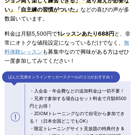
ション高く楽しく練習できる」「送り迎えが必要な
い」「自主練の習慣がついた」
などの喜びの声が多
数届いています。
料金は月額5,500円で
1レッスンあたり688円
と、非
常にオトクな値段設定になっているだけでなく、
無
料体験レッスン
も募集中なので興味がある方はぜひ
一度参加してみてください！
ぱんだ兄弟オンラインサッカースクールのココがおすすめ！
・入会金・年会費などの追加料金は一切不要！
・兄弟で参加する場合はセット料金で月額8500
円とお得！
・ZOOMトレーニングなので自宅から参加でき
る！（日本全国どこでもOK）
・限定トレーニングサイト見放題の特典付き &