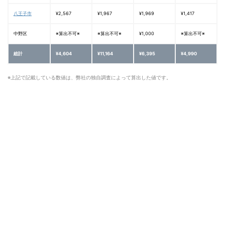
八王子市
¥2,567
¥1,967
¥1,969
¥1,417
中野区
※算出不可※
※算出不可※
¥1,000
※算出不可※
総計
¥4,604
¥11,164
¥6,395
¥4,990
※上記で記載している数値は、弊社の独自調査によって算出した値です。