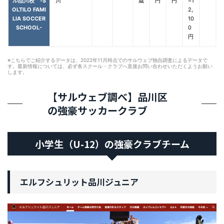
ル品川校 -S
川
歳
円
円
~1
OLTILO FAMI
2,
LIA SOCCER
10
SCHOOL-
0
円
※こちらでご紹介するデータは、2022年11月時点でのサルウェブ独自調査によるデータで
す。最新情報については、必ず各スクール・クラブへ直接お問い合わせいただくようお願い
します。
【サルウェブ調べ】品川区
の強豪サッカークラブ
小学生（U-12）の強豪クラブチーム
エルフシュリット品川ジュニア