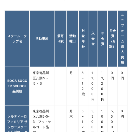
ユ
ニ
フ
対
月会
ォ
入
年
スクール・ク
最寄
活動
象
費
ー
活動場所
会
会
ラブ名
り駅
曜日
年
（月
ム
金
費
齢
謝）
購
入
費
用
東京都品川
月
8
1
1
0
0
区八潮５－
~
1,
3,
円
円
BOCA SOCC
５－３
1
0
2
ER SCHOOL
2
0
0
品川校
歳
0
0
円
円
東京都品川
月
5
5,
1,
5,
0
ソルティーロ
区八潮5-5-
木
~
5
0
5
円
ファミリア サ
3 フットサ
1
0
0
0
ッカースクー
ルコート品
2
0
0
0