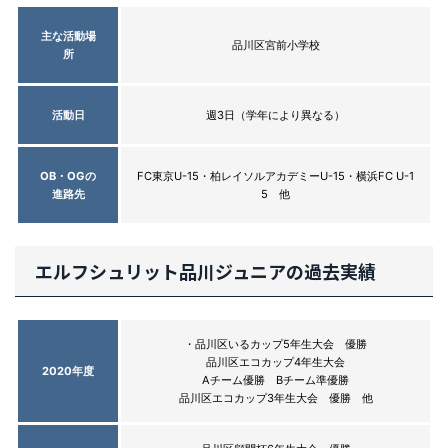
主な活動場
品川区宮前小学校
所
活動日
週3日（学年により異なる）
OB・OGの
FC東京U-15・柏レイソルアカデミーU-15・横浜FC U-1
進路先
5 他
エルフシュリット品川ジュニアの過去実績
・品川区いるカップ5年生大会 優勝
品川区エコカップ4年生大会
2020年度
Aチーム優勝 Bチーム準優勝
品川区エコカップ3年生大会 優勝 他