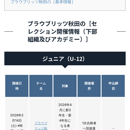
ブラウブリッツ秋田の［基本情報］
ブラウブリッツ秋田の［セ
レクション開催情報（下部
組織及びアカデミー）］
ジュニア（U-12）
開催日
チーム
開催場
申込締
対象
時
名
所
切
2026年4
月に新3
2026年2
年生・新
月14日
4年生に
ブラウブ
1次合格者
(土) ※時
なる者
リッツ秋
へ別途連
-