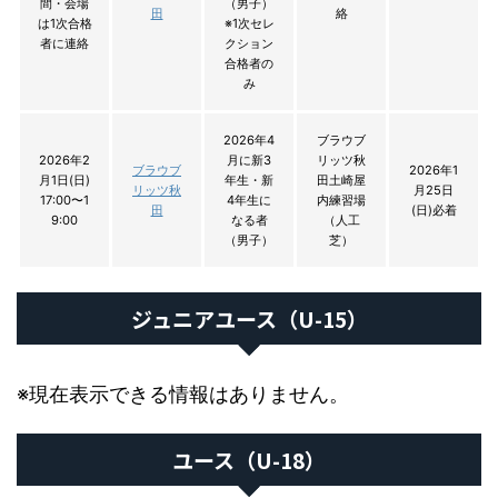
間・会場
（男子）
田
絡
は1次合格
※1次セレ
者に連絡
クション
合格者の
み
2026年4
ブラウブ
2026年2
月に新3
リッツ秋
ブラウブ
2026年1
月1日(日)
年生・新
田土崎屋
リッツ秋
月25日
17:00〜1
4年生に
内練習場
田
(日)必着
9:00
なる者
（人工
（男子）
芝）
ジュニアユース（U-15）
※現在表示できる情報はありません。
ユース（U-18）