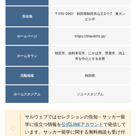
〒010-0951 秋田県秋田市山王3-1-7 東カン
所在地
ビル1F
ホームページ
https://blaublitz.jp/
秋田市、由利本荘市、にかほ市、男鹿市、潟上
ホームタウン
市を中心とする全県
活動地域
秋田県
ホームスタジアム
ソユースタジアム
サルウェブではセレクションの告知・サッカー留
学に役立つ情報を
公式LINEアカウント
で発信して
います。サッカー留学に関する無料相談も受け付