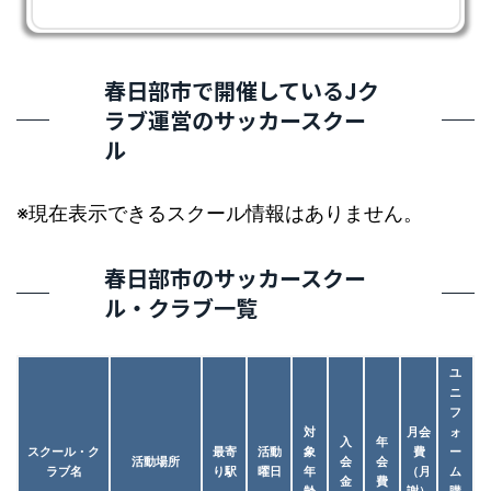
春日部市で開催しているJク
ラブ運営のサッカースクー
ル
※現在表示できるスクール情報はありません。
春日部市のサッカースクー
ル・クラブ一覧
ユ
ニ
フ
対
月会
ォ
入
年
スクール・ク
最寄
活動
象
費
ー
活動場所
会
会
ラブ名
り駅
曜日
年
（月
ム
金
費
齢
謝）
購