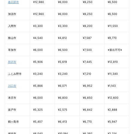
春日部市
¥12,980
¥6,000
¥8,250
¥6,500
加須市
¥12,960
¥6,000
¥8,250
¥6,500
入間市
¥3,300
¥3,300
¥8,200
¥11,550
狭山市
¥4,540
¥4,812
¥7,587
¥9,770
草加市
¥6,000
¥6,500
¥7,500
※算出不可※
所沢市
¥5,906
¥5,619
¥7,445
¥12,810
ふじみ野市
¥3,240
¥3,240
¥7,210
¥11,340
川口市
¥5,866
¥6,071
¥6,952
¥1,143
本庄市
¥6,000
¥6,800
¥6,850
¥12,600
坂戸市
¥5,325
¥2,575
¥6,842
¥2,888
鶴ヶ島市
¥5,407
¥6,413
¥6,770
¥5,947
越谷市
¥8,040
¥10,194
¥6,392
¥2,214