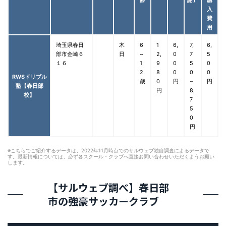
入
費
用
埼玉県春日
木
6
1
6,
7,
6,
部市金崎６
日
~
2,
0
7
5
１６
1
9
0
5
0
2
8
0
0
0
RWSドリブル
歳
0
円
~
円
塾【春日部
円
8,
校】
7
5
0
円
※こちらでご紹介するデータは、2022年11月時点でのサルウェブ独自調査によるデータで
す。最新情報については、必ず各スクール・クラブへ直接お問い合わせいただくようお願い
します。
【サルウェブ調べ】春日部
市の強豪サッカークラブ