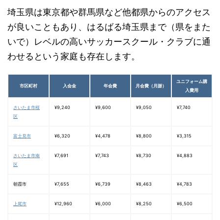
埼玉県は東京都や群馬県など他都県からのアクセス
が良いこともあり、はるばる埼玉県まで（県をまた
いで）レベルの高いサッカースクール・クラブに通
わせるという家庭も存在します。
ユニフォーム購
市区町村
入会金
年会費
月会費（月謝）
入費用
さいたま市桜
¥9,240
¥9,600
¥9,050
¥7,740
区
富士見市
¥6,320
¥4,478
¥8,800
¥3,315
さいたま市南
¥7,691
¥7,743
¥8,730
¥4,883
区
朝霞市
¥7,655
¥6,739
¥8,463
¥4,783
上尾市
¥12,960
¥6,000
¥8,250
¥6,500