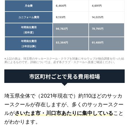
月会費
6,464円
4,691円
ユニフォーム費用
9,133円
14,025円
年間発生費用
98,782円
78,795円
［初年度］
年間発生費用
83,364円
61,489円
［2年目以降］
※上記の表は、埼玉県のサッカースクール・クラブを対象にサルウェブが独自調査を行った結
果によるものです。詳細については、必ず各クラブ・スクールへ直接ご確認ください。
市区町村ごとで見る費用相場
埼玉県全体で（2021年現在で）約110ほどのサッカ
ースクールが存在しますが、多くのサッカースクー
ルが
さいたま市・川口市あたりに集中している
こと
がわかります。