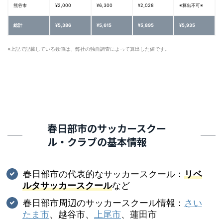
熊谷市
¥2,000
¥6,300
¥2,028
※算出不可※
総計
¥5,386
¥5,615
¥5,895
¥5,935
※上記で記載している数値は、弊社の独自調査によって算出した値です。
春日部市のサッカースクー
ル・クラブの基本情報
春日部市の代表的なサッカースクール：
リベ
ルタサッカースクール
など
春日部市周辺のサッカースクール情報：
さい
たま市
、越谷市、
上尾市
、蓮田市