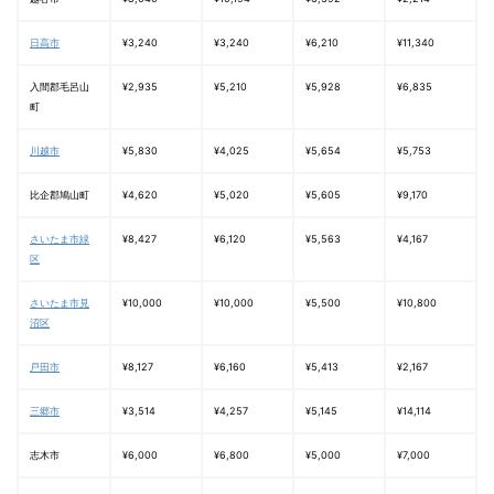
日高市
¥3,240
¥3,240
¥6,210
¥11,340
入間郡毛呂山
¥2,935
¥5,210
¥5,928
¥6,835
町
川越市
¥5,830
¥4,025
¥5,654
¥5,753
比企郡鳩山町
¥4,620
¥5,020
¥5,605
¥9,170
さいたま市緑
¥8,427
¥6,120
¥5,563
¥4,167
区
さいたま市見
¥10,000
¥10,000
¥5,500
¥10,800
沼区
戸田市
¥8,127
¥6,160
¥5,413
¥2,167
三郷市
¥3,514
¥4,257
¥5,145
¥14,114
志木市
¥6,000
¥6,800
¥5,000
¥7,000