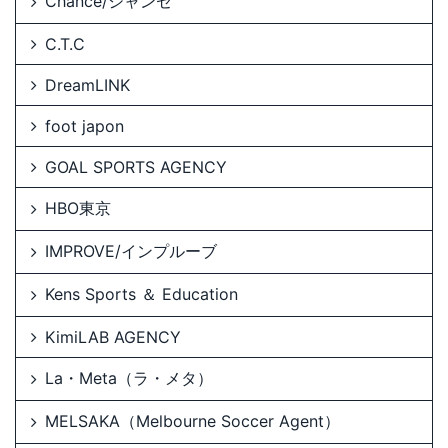
Chance/シャンセ
C.T.C
DreamLINK
foot japon
GOAL SPORTS AGENCY
HBO東京
IMPROVE/インプルーブ
Kens Sports ＆ Education
KimiLAB AGENCY
La・Meta（ラ・メタ）
MELSAKA（Melbourne Soccer Agent）