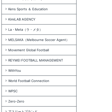
Kens Sports ＆ Education
KimiLAB AGENCY
La・Meta（ラ・メタ）
MELSAKA（Melbourne Soccer Agent）
Movement Global Football
REYMEI FOOTBALL MANAGEMENT
WithYou
World Football Connection
WPSC
Zero-Zero
アスリートブランド