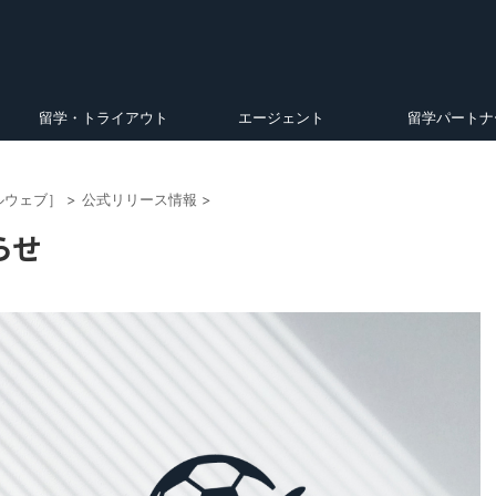
留学・トライアウト
エージェント
留学パートナ
ルウェブ］
>
公式リリース情報
>
らせ