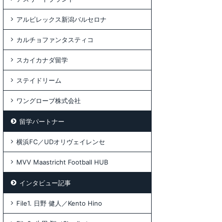
アルビレックス新潟バルセロナ
カルチョファンタスティコ
スカイカナダ留学
ステイドリーム
ワングローブ株式会社
留学パートナー
横浜FC／UDオリヴェイレンセ
MVV Maastricht Football HUB
インタビュー記事
File1. 日野 健人／Kento Hino