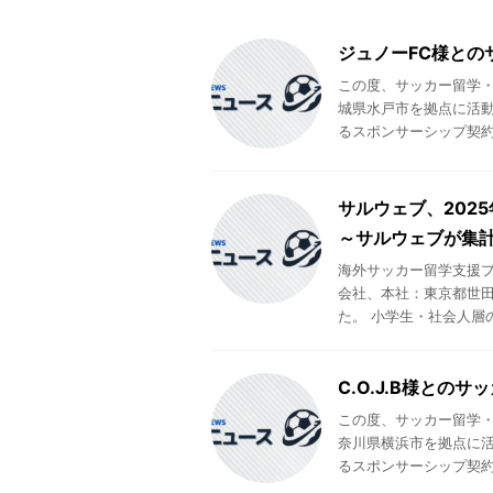
ジュノーFC様との
この度、サッカー留学
城県水戸市を拠点に活動
るスポンサーシップ契約を
サルウェブ、202
～サルウェブが集
海外サッカー留学支援
会社、本社：東京都世田
た。 小学生・社会人層の
C.O.J.B様と
この度、サッカー留学
奈川県横浜市を拠点に活
るスポンサーシップ契約を