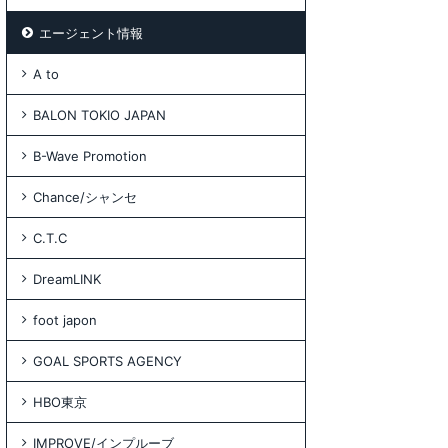
エージェント情報
A to
BALON TOKIO JAPAN
B-Wave Promotion
Chance/シャンセ
C.T.C
DreamLINK
foot japon
GOAL SPORTS AGENCY
HBO東京
IMPROVE/インプルーブ