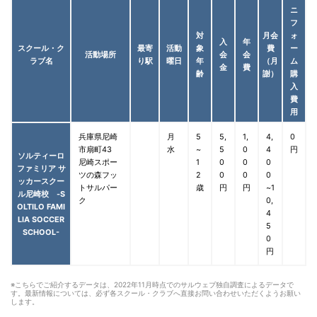
ニ
フ
対
月会
ォ
入
年
スクール・ク
最寄
活動
象
費
ー
活動場所
会
会
ラブ名
り駅
曜日
年
（月
ム
金
費
齢
謝）
購
入
費
用
兵庫県尼崎
月
5
5,
1,
4,
0
市扇町43
水
~
5
0
4
円
ソルティーロ
尼崎スポー
1
0
0
0
ファミリア サ
ツの森フッ
2
0
0
0
ッカースクー
トサルパー
歳
円
円
~1
ル尼崎校 -S
ク
0,
OLTILO FAMI
4
LIA SOCCER
5
SCHOOL-
0
円
※こちらでご紹介するデータは、2022年11月時点でのサルウェブ独自調査によるデータで
す。最新情報については、必ず各スクール・クラブへ直接お問い合わせいただくようお願い
します。