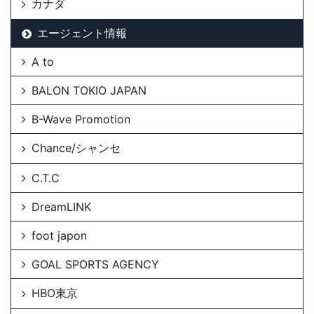
カナダ
エージェント情報
A to
BALON TOKIO JAPAN
B-Wave Promotion
Chance/シャンセ
C.T.C
DreamLINK
foot japon
GOAL SPORTS AGENCY
HBO東京