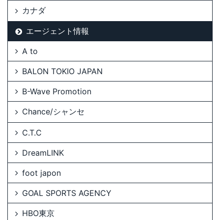
カナダ
エージェント情報
A to
BALON TOKIO JAPAN
B-Wave Promotion
Chance/シャンセ
C.T.C
DreamLINK
foot japon
GOAL SPORTS AGENCY
HBO東京