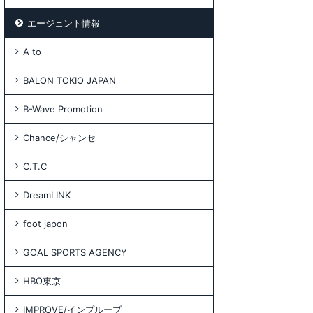
エージェント情報
A to
BALON TOKIO JAPAN
B-Wave Promotion
Chance/シャンセ
C.T.C
DreamLINK
foot japon
GOAL SPORTS AGENCY
HBO東京
IMPROVE/インプルーブ