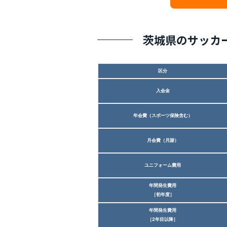
茨城県のサッカ
区分
入会金
年会費（スポーツ保険含む）
月会費（月謝）
ユニフォーム費用
年間発生費用
［初年度］
年間発生費用
［2年目以降］