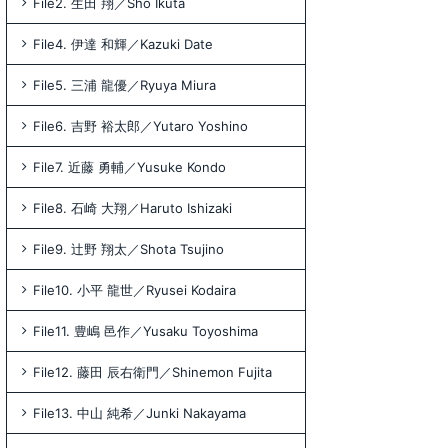
File2. 生田 翔／Sho Ikuta
File4. 伊達 和輝／Kazuki Date
File5. 三浦 龍優／Ryuya Miura
File6. 吉野 裕太郎／Yutaro Yoshino
File7. 近藤 勇輔／Yusuke Kondo
File8. 石崎 大翔／Haruto Ishizaki
File9. 辻野 翔太／Shota Tsujino
File10. 小平 龍世／Ryusei Kodaira
File11. 豊嶋 邑作／Yusaku Toyoshima
File12. 藤田 辰右衛門／Shinemon Fujita
File13. 中山 純希／Junki Nakayama