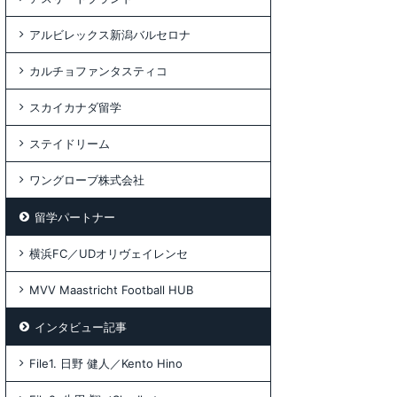
アルビレックス新潟バルセロナ
カルチョファンタスティコ
スカイカナダ留学
ステイドリーム
ワングローブ株式会社
留学パートナー
横浜FC／UDオリヴェイレンセ
MVV Maastricht Football HUB
インタビュー記事
File1. 日野 健人／Kento Hino