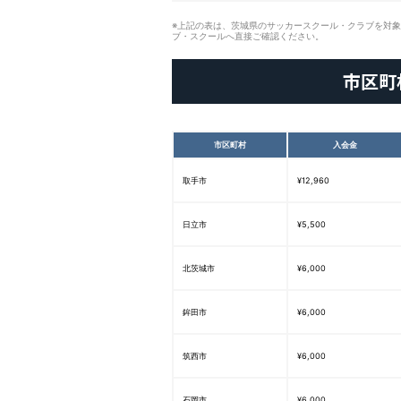
※上記の表は、茨城県のサッカースクール・クラブを対
ブ・スクールへ直接ご確認ください。
市区町
市区町村
入会金
取手市
¥12,960
日立市
¥5,500
北茨城市
¥6,000
鉾田市
¥6,000
筑西市
¥6,000
石岡市
¥6,000