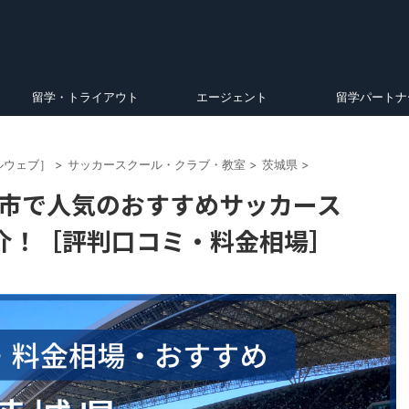
留学・トライアウト
エージェント
留学パートナ
ルウェブ］
>
サッカースクール・クラブ・教室
>
茨城県
>
ば市で人気のおすすめサッカース
介！［評判口コミ・料金相場］