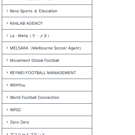
Kens Sports ＆ Education
KimiLAB AGENCY
La・Meta（ラ・メタ）
MELSAKA（Melbourne Soccer Agent）
Movement Global Football
REYMEI FOOTBALL MANAGEMENT
WithYou
World Football Connection
WPSC
Zero-Zero
アスリートブランド