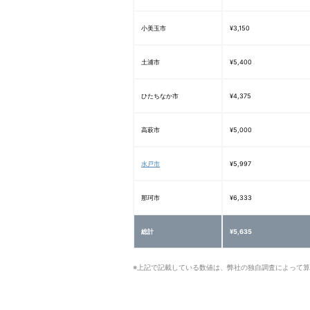
小美玉市
¥3,150
土浦市
¥5,400
ひたちなか市
¥4,375
高萩市
¥5,000
水戸市
¥5,997
那珂市
¥6,333
総計
¥5,635
※上記で記載している数値は、弊社の独自調査によって