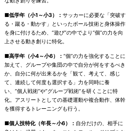
な動き創りを練習。
■低学年（小1～小3）：
サッカーに必要な「突破す
る・蹴る・動かす」といったボール技術と身体操作
を身に付けるため、“遊び”の中でより“個”の力を向
上させる動き創りに特化。
■
高学年（小4～小6）：
“個”の力を強化することに
加えて、グループや集団の中で自分が何をするべき
か、自分に何が出来るかを「観て、考えて、感じ
て、連続して何度も選択する」力を同時に養
い、”個人戦術”や”グループ戦術”を研くことに特
化。アスリートとしての基礎運動や複合動作、体幹
を獲得するトレーニングも行う。
■
個人技特化（年長～小6）：
自分だけの、相手に