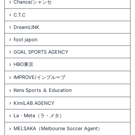
Chance/シャンセ
C.T.C
DreamLINK
foot japon
GOAL SPORTS AGENCY
HBO東京
IMPROVE/インプルーブ
Kens Sports ＆ Education
KimiLAB AGENCY
La・Meta（ラ・メタ）
MELSAKA（Melbourne Soccer Agent）