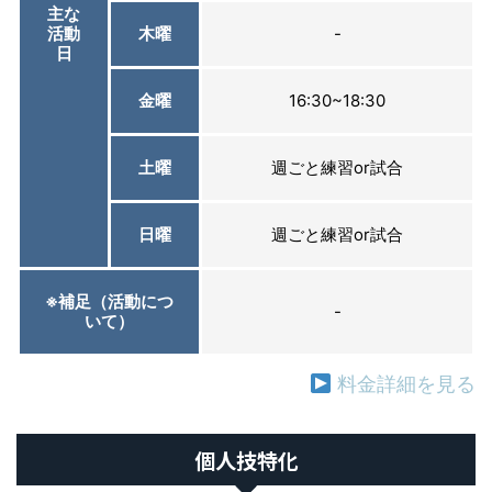
主な
活動
木曜
-
日
金曜
16:30~18:30
土曜
週ごと練習or試合
日曜
週ごと練習or試合
※補足（活動につ
-
いて）
料金詳細を見る
個人技特化