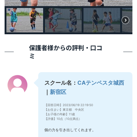
保護者様からの評判・口コ
ミ
スクール名：
CAテンペスタ城西
｜
新宿区
【回答日時】2023/06/19 22:19:50
【お住まい】東京都 中央区
【お子様の年齢】11歳
【評価】10点（10点満点）
個の力を引き出してくれます。