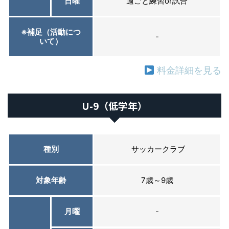
日曜
週ごと練習or試合
※補足（活動につ
-
いて）
料金詳細を見る
U-9（低学年）
種別
サッカークラブ
対象年齢
7歳～9歳
月曜
-