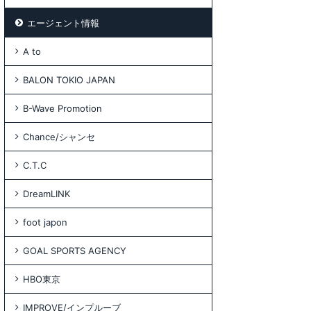
エージェント情報
A to
BALON TOKIO JAPAN
B-Wave Promotion
Chance/シャンセ
C.T.C
DreamLINK
foot japon
GOAL SPORTS AGENCY
HBO東京
IMPROVE/インプルーブ