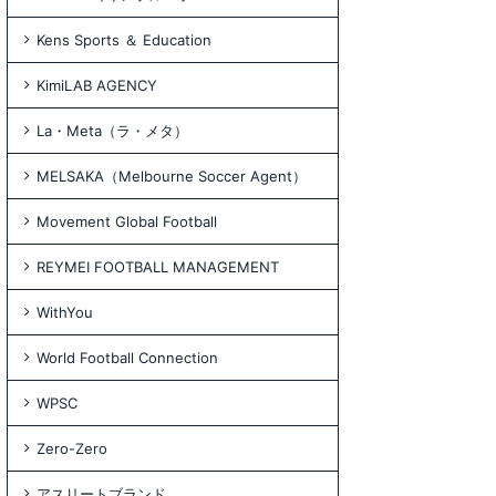
Kens Sports ＆ Education
KimiLAB AGENCY
La・Meta（ラ・メタ）
MELSAKA（Melbourne Soccer Agent）
Movement Global Football
REYMEI FOOTBALL MANAGEMENT
WithYou
World Football Connection
WPSC
Zero-Zero
アスリートブランド