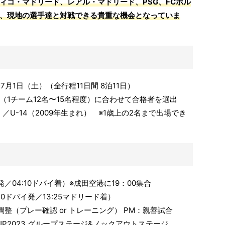
ィコ・マドリード、レアル・マドリード、PSG、FCポル
、現地の選手達と対戦できる貴重な機会となっていま
7月1日（土）（全行程11日間 8泊11日）
1チーム12名〜15名程度）に合わせて合格者を選出
）／U-14（2009年生まれ） ※1歳上の2名まで出場でき
発／04:10ドバイ着）※成田空港に19：00集合
40ドバイ発／13:25マドリード着）
調整（プレー確認 or トレーニング） PM：親善試合
CUP2023 グループステージ&ノックアウトステージ