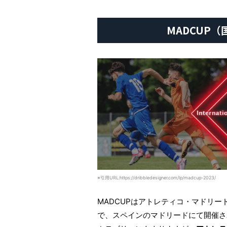
MADCUP
※引用URL:https://dribbledesigner.com/lp/madcup-2023/
MADCUPはアトレティコ・マドリ
で、スペインのマドリードにて開催さ