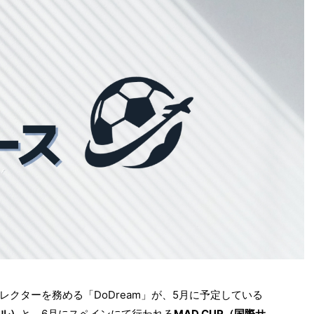
クターを務める「DoDream」が、5月に予定している
ル）
と、6月にスペインにて行われる
MAD CUP（国際サ