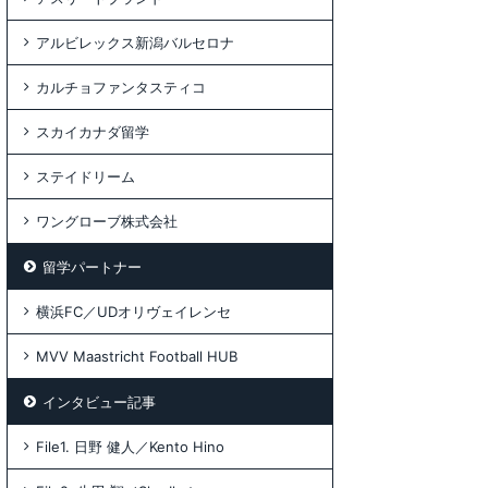
アルビレックス新潟バルセロナ
カルチョファンタスティコ
スカイカナダ留学
ステイドリーム
ワングローブ株式会社
留学パートナー
横浜FC／UDオリヴェイレンセ
MVV Maastricht Football HUB
インタビュー記事
File1. 日野 健人／Kento Hino