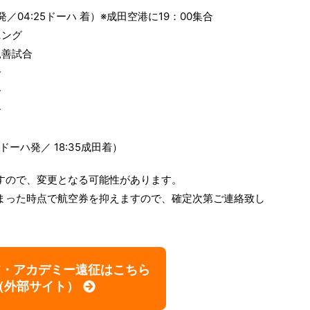
発／04:25ドーハ 着）※成田空港に19：00集合
ニング
親善試合
合
合
合
5ドーハ発／ 18:35成田着）
すので、変更となる可能性があります。
まった時点で航空券を抑えますので、確定次第ご連絡致し
ア・アカデミー遠征はこちら
（外部サイト）