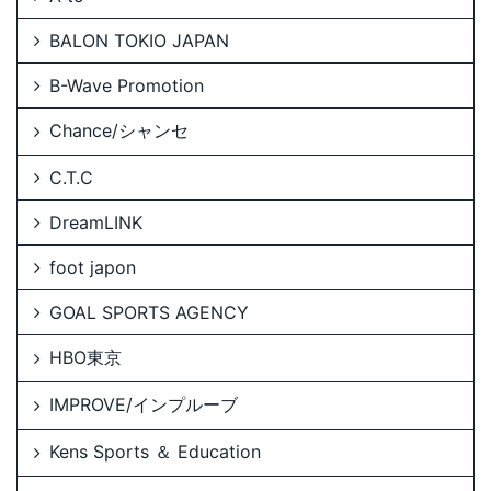
BALON TOKIO JAPAN
B-Wave Promotion
Chance/シャンセ
C.T.C
DreamLINK
foot japon
GOAL SPORTS AGENCY
HBO東京
IMPROVE/インプルーブ
Kens Sports ＆ Education